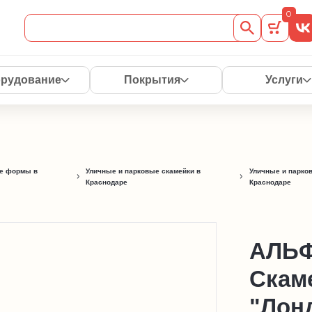
0
рудование
Покрытия
Услуги
е формы в
Уличные и парковые скамейки в
Уличные и парко
Краснодаре
Краснодаре
АЛЬ
Скам
"Лон