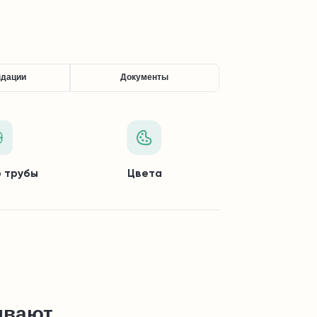
ндации
Документы
 трубы
Цвета
ывают