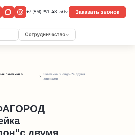
Заказать звонок
+7 (861) 991-48-50
Сотрудничество
вые скамейки в
Скамейка "Лондон"с двумя
спинками
ФАГОРОД
ейка
дон"с двумя