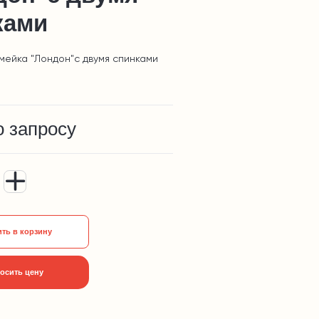
ками
мейка "Лондон"с двумя спинками
о запросу
ть в корзину
осить цену