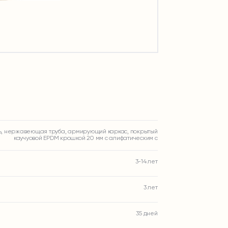
ь, нержавеющая труба, армирующий каркас, покрытый
каучуовой EPDM крошкой 20 мм с алифатическим с
3-14 лет
3 лет
35 дней