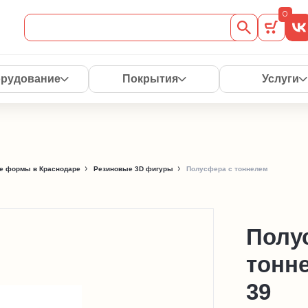
0
рудование
Покрытия
Услуги
е формы в Краснодаре
Резиновые 3D фигуры
Полусфера с тоннелем
Полу
тонне
39