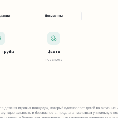
ндации
Документы
 трубы
Цвета
по запросу
я детских игровых площадок, который вдохновляет детей на активные 
е функциональность и безопасность, предлагая малышам уникальную воз
з прочных и безопасных материалов, что гарантирует надежность и до