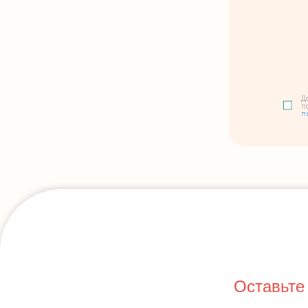
Д
п
п
Оставьте