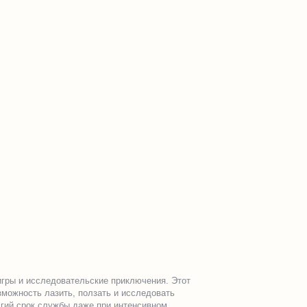
игры и исследовательские приключения. Этот
можность лазить, ползать и исследовать
лгий срок службы даже при интенсивном