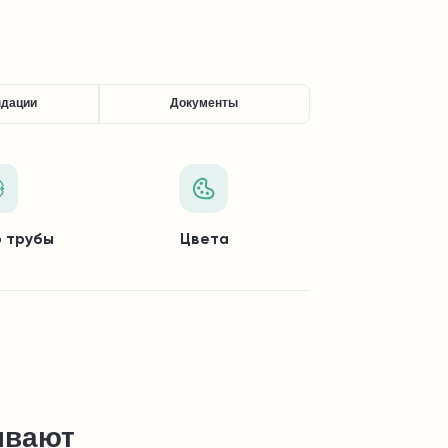
ндации
Документы
 трубы
Цвета
ывают