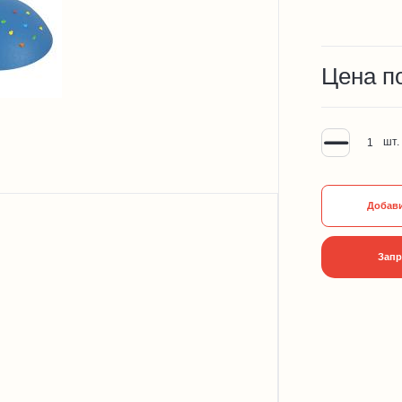
Цена п
шт.
Добави
Запр