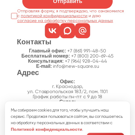
Отправить
Отправляя форму, я подтверждаю, что ознакомился
с
политикой конфиденциальности
согласие на обработку персональных данных
Контакты
Главный офис:
+7 (861) 991-48-50
Бесплатный номер:
+7 (800) 200-69-45
Консультация:
+7 (964) 928-04-44
E-mail:
info@new-square.su
Адрес
г. Краснодар,
ул. Ставропольская 183/2, пом. 1101
График работы пн-пт с 9 до 18
г. Краснодар,
Мы собираем cookies для того, чтобы улучшить наш
п. Новознаменский, ул.Производственная, 15
сервис. Продолжая пользоваться сайтом, вы соглашаетесь
График работы склада пн-пт с 8 до 18
Акции
на обработку персональных данных в соответствии с
Отзывы
Политикой конфиденциальности
.
Политика конфиденциальности