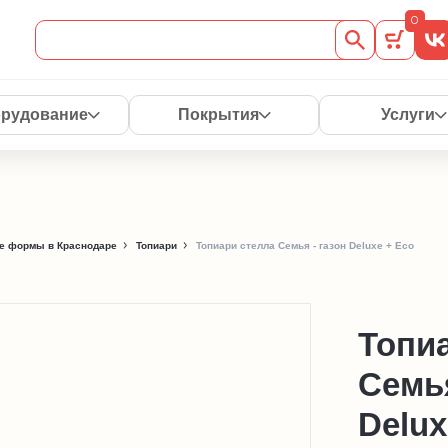
0
рудование
Покрытия
Услуги
е формы в Краснодаре
Топиари
Топиари стелла Семья - газон Deluxe + Eco
Топи
Семья
Delux