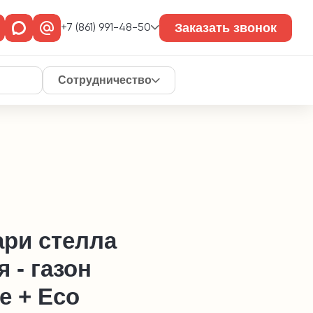
Заказать звонок
+7 (861) 991-48-50
Сотрудничество
ари стелла
 - газон
e + Eco