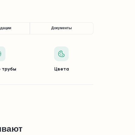
ндации
Документы
 трубы
Цвета
ывают