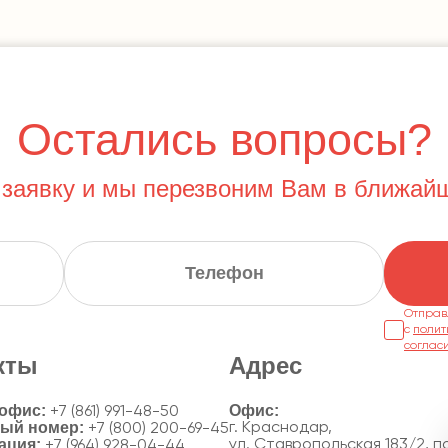
Остались вопросы?
 заявку и мы перезвоним Вам в ближай
Отправ
с
полит
соглас
кты
Адрес
 офис:
+7 (861) 991-48-50
ный номер:
г. Краснодар,
+7 (800) 200-69-45
ация:
ул. Ставропольская 183/2, по
+7 (964) 928-04-44