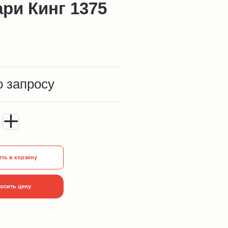
ри Кинг 1375
о запросу
ть в корзину
осить цену