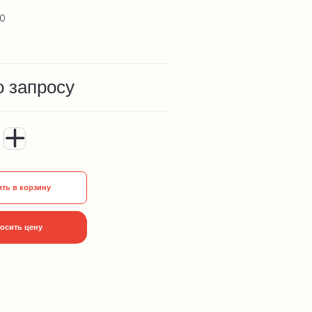
20
о запросу
ть в корзину
осить цену