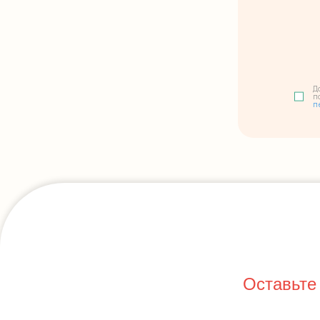
Д
п
п
Оставьте