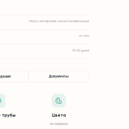
сталь, ангарская сосна/лиственница
6+ лет
15-25 дней
ндации
Документы
 трубы
Цвета
по запросу