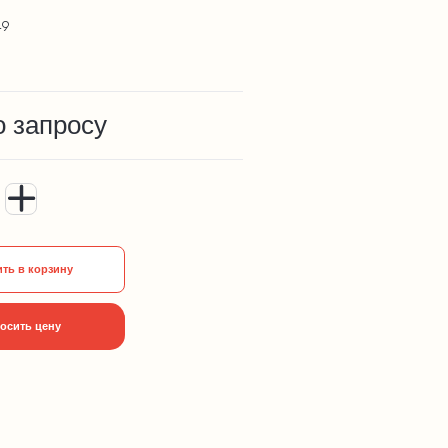
49
о запросу
ть в корзину
осить цену