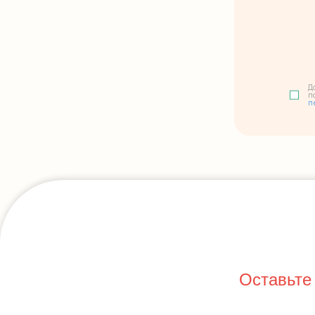
Д
п
п
Оставьте