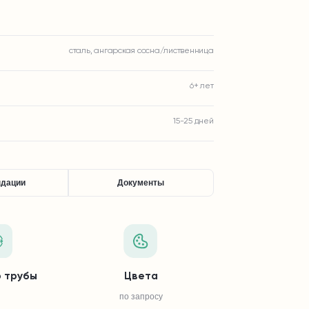
сталь, ангарская сосна/лиственница
6+ лет
15-25 дней
ндации
Документы
 трубы
Цвета
по запросу