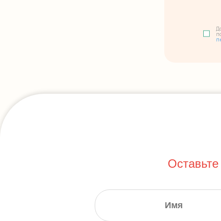
Д
п
п
Оставьте