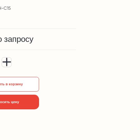
Н-С15
о запросу
ть в корзину
осить цену