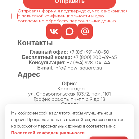
Отправить
Отправляя форму, я подтверждаю, что ознакомился
с
политикой конфиденциальности
согласие на обработку персональных данных
Контакты
Главный офис:
+7 (861) 991-48-50
Бесплатный номер:
+7 (800) 200-69-45
Консультация:
+7 (964) 928-04-44
E-mail:
info@new-square.su
Адрес
г. Краснодар,
ул. Ставропольская 183/2, пом. 1101
График работы пн-пт с 9 до 18
г. Краснодар,
Мы собираем cookies для того, чтобы улучшить наш
п. Новознаменский, ул.Производственная, 15
сервис. Продолжая пользоваться сайтом, вы соглашаетесь
График работы склада пн-пт с 8 до 18
Акции
на обработку персональных данных в соответствии с
Отзывы
Политикой конфиденциальности
.
Политика конфиденциальности