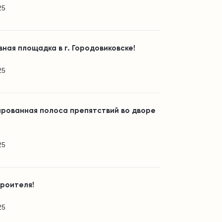
25
ная площадка в г. Городовиковске!
25
ированная полоса препятствий во дворе
25
троителя!
25