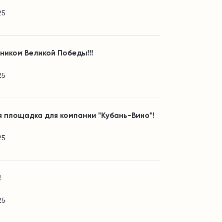
25
ником Великой Победы!!!
25
 площадка для компании "Кубань-Вино"!
25
!
25