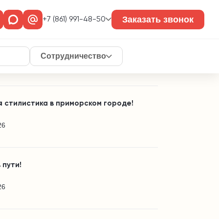
те так же
Заказать звонок
+7 (861) 991-48-50
вная площадка в частном домовладении!
Сотрудничество
26
 стилистика в приморском городе!
26
 пути!
26