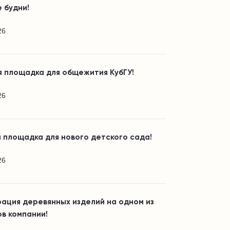
 будни!
26
я площадка для общежития КубГУ!
26
 площадка для нового детского сада!
26
ация деревянных изделий на одном из
в компании!