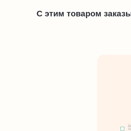
С этим товаром заказ
Д
п