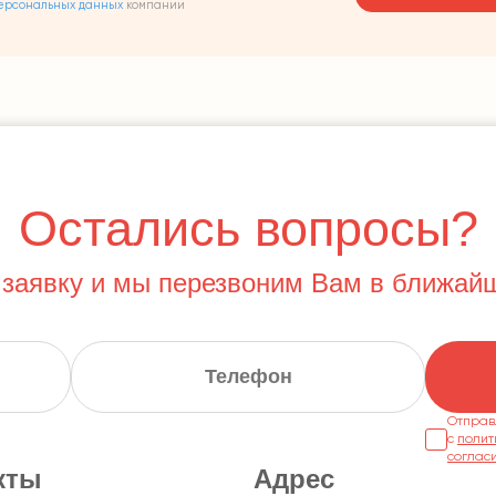
ерсональных данных
компании
Остались вопросы?
 заявку и мы перезвоним Вам в ближай
Отправ
с
полит
соглас
кты
Адрес