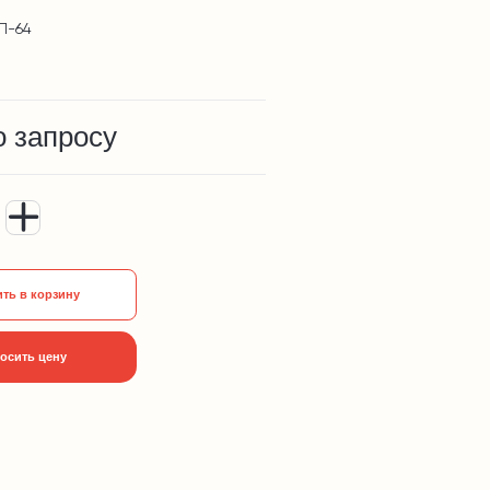
П-64
о запросу
ть в корзину
осить цену