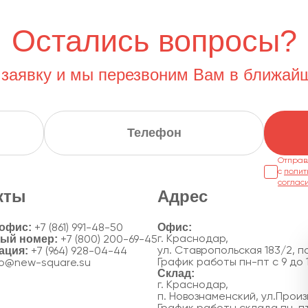
Остались вопросы?
 заявку и мы перезвоним Вам в ближай
Отправ
с
полит
соглас
кты
Адрес
 офис:
+7 (861) 991-48-50
ный номер:
г. Краснодар,
+7 (800) 200-69-45
ация:
ул. Ставропольская 183/2, по
+7 (964) 928-04-44
График работы пн-пт с 9 до 
fo@new-square.su
г. Краснодар,
п. Новознаменский, ул.Произ