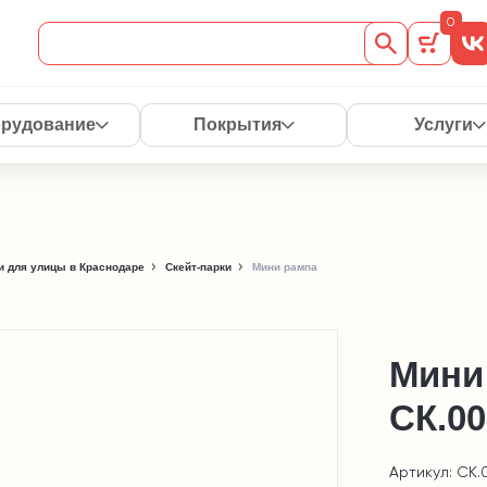
0
рудование
Покрытия
Услуги
 для улицы в Краснодаре
Скейт-парки
Мини рампа
Мини
СК.00
Артикул: СК.