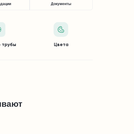
ндации
Документы
 трубы
Цвета
ывают