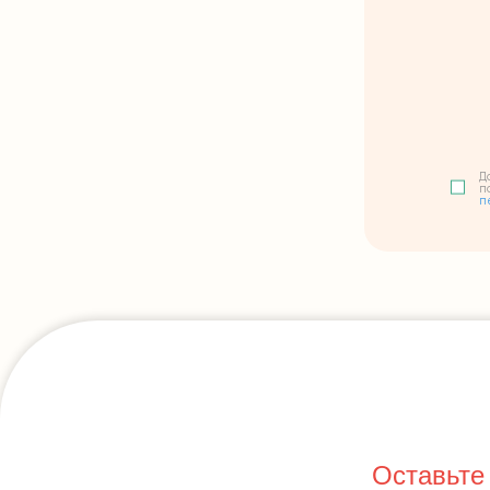
Д
п
п
Оставьте