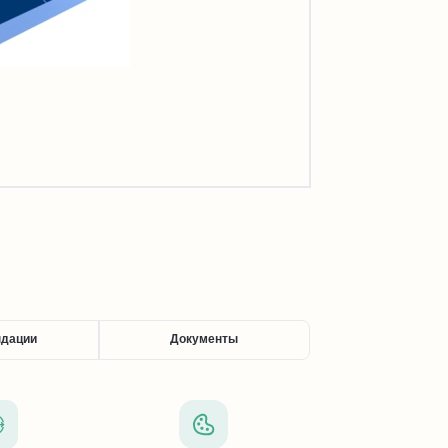
ндации
Документы