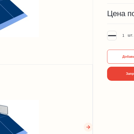
Цена п
шт.
Добави
Запр