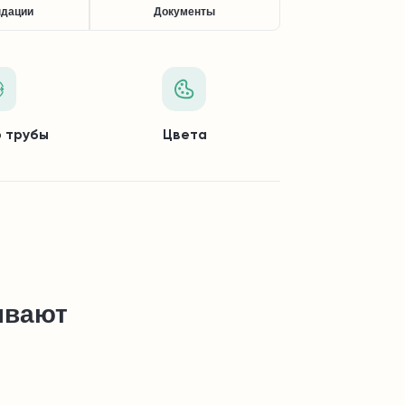
ндации
Документы
 трубы
Цвета
ывают