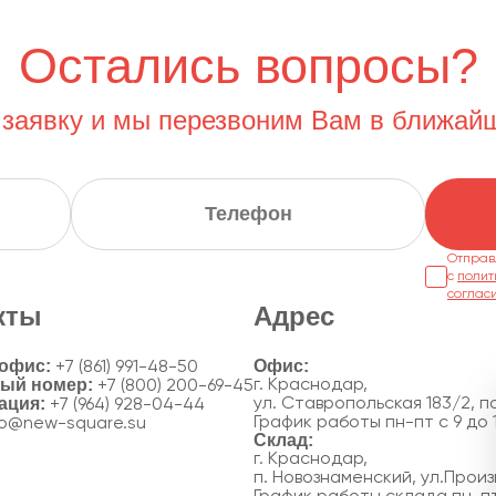
Остались вопросы?
 заявку и мы перезвоним Вам в ближай
Отправ
с
полит
соглас
кты
Адрес
 офис:
+7 (861) 991-48-50
ный номер:
г. Краснодар,
+7 (800) 200-69-45
ация:
ул. Ставропольская 183/2, по
+7 (964) 928-04-44
График работы пн-пт с 9 до 
fo@new-square.su
г. Краснодар,
п. Новознаменский, ул.Произ