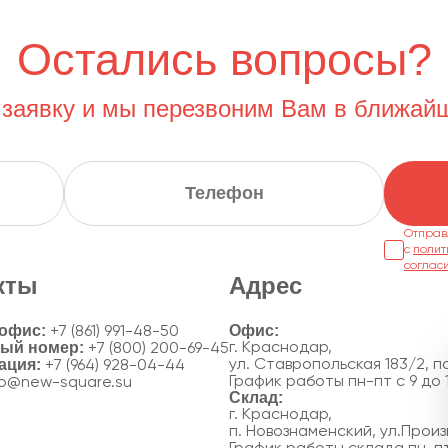
Остались вопросы?
 заявку и мы перезвоним Вам в ближай
Отправ
с
полит
соглас
кты
Адрес
 офис:
+7 (861) 991-48-50
ный номер:
г. Краснодар,
+7 (800) 200-69-45
ация:
ул. Ставропольская 183/2, по
+7 (964) 928-04-44
График работы пн-пт с 9 до 
fo@new-square.su
г. Краснодар,
п. Новознаменский, ул.Произ