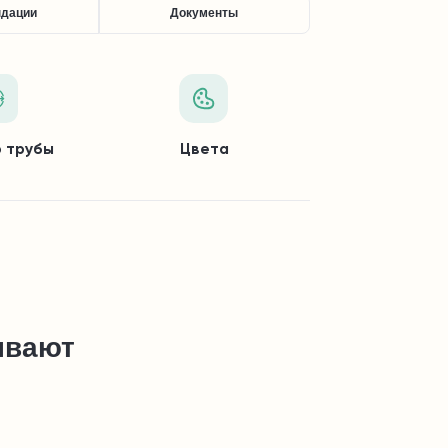
ндации
Документы
 трубы
Цвета
ывают