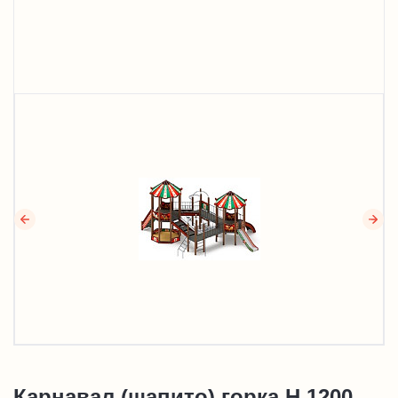
Карнавал (шапито) горка Н 1200