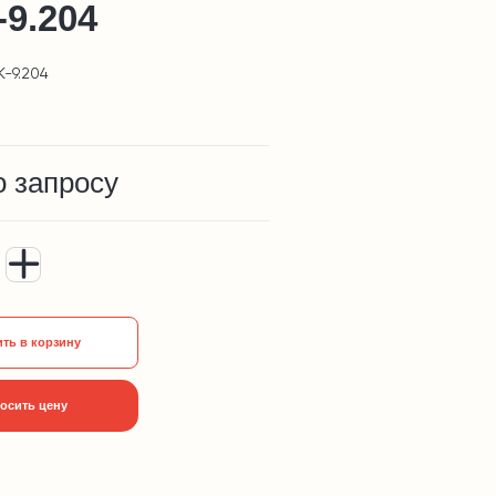
9.204
К-9.204
о запросу
ть в корзину
осить цену