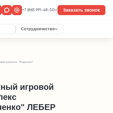
Заказать звонок
+7 (861) 991-48-50
Сотрудничество
овой комплекс "Родченко"
тный игровой
лекс
ченко" ЛЕБЕР