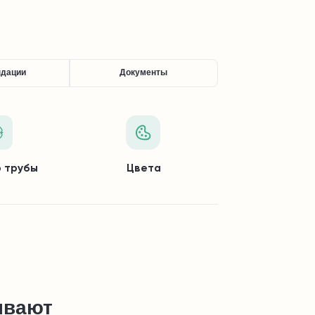
ндации
Документы
 трубы
Цвета
ывают