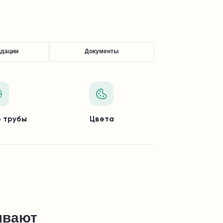
ндации
Документы
 трубы
Цвета
ывают