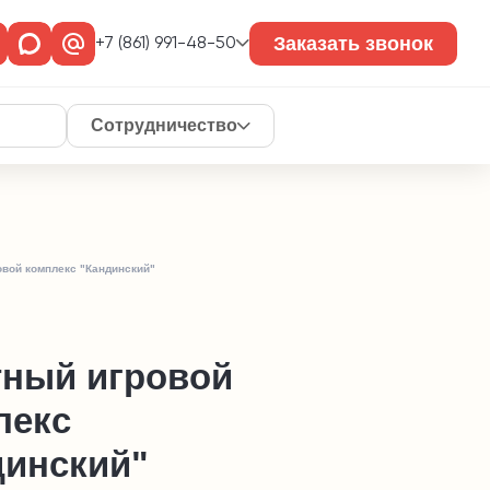
Заказать звонок
+7 (861) 991-48-50
Сотрудничество
овой комплекс "Кандинский"
тный игровой
лекс
динский"