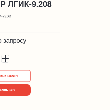
Р ЛГИК-9.208
К-9.208
о запросу
ть в корзину
осить цену