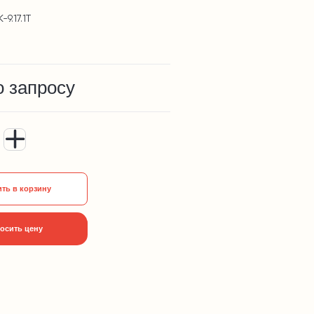
9.17.1Т
о запросу
ть в корзину
осить цену