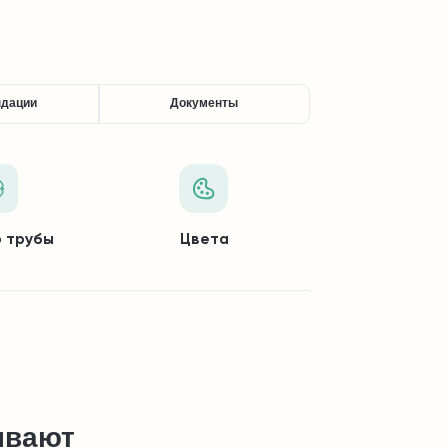
ндации
Документы
 трубы
Цвета
ывают