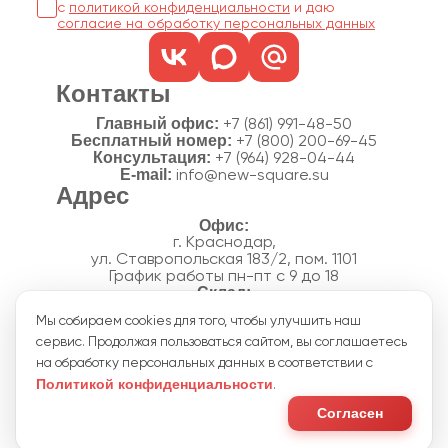
с
политикой конфиденциальности
согласие на обработку персональных данных
Контакты
Главный офис:
+7 (861) 991-48-50
Бесплатный номер:
+7 (800) 200-69-45
Консультация:
+7 (964) 928-04-44
E-mail:
info@new-square.su
Адрес
г. Краснодар,
ул. Ставропольская 183/2, пом. 1101
График работы пн-пт с 9 до 18
г. Краснодар,
Мы собираем cookies для того, чтобы улучшить наш
п. Новознаменский, ул.Производственная, 15
сервис. Продолжая пользоваться сайтом, вы соглашаетесь
График работы склада пн-пт с 8 до 18
Акции
на обработку персональных данных в соответствии с
Отзывы
Политикой конфиденциальности
.
Политика конфиденциальности
Согласие на обработку персональных данных
Согласен
Пользовательское соглашение