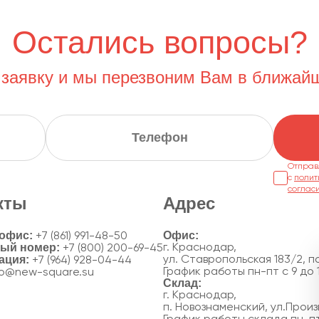
Остались вопросы?
 заявку и мы перезвоним Вам в ближай
Отправ
с
полит
соглас
кты
Адрес
 офис:
+7 (861) 991-48-50
ный номер:
г. Краснодар,
+7 (800) 200-69-45
ация:
ул. Ставропольская 183/2, по
+7 (964) 928-04-44
График работы пн-пт с 9 до 
fo@new-square.su
г. Краснодар,
п. Новознаменский, ул.Произ