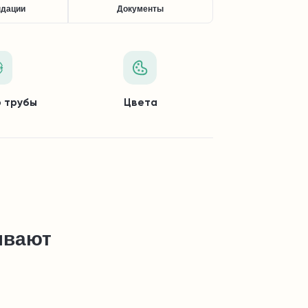
ндации
Документы
 трубы
Цвета
ывают