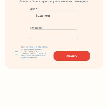
Закажите бесплатную консультацию нашего менеджера
Имя *
Телефон *
Даю
согласие на обработку
персональных данных
и
подтверждаю свое
ознакомление с
политикой
Заказать
обработки персональных
данных
компании