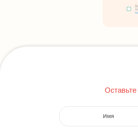
Д
п
п
Оставьте