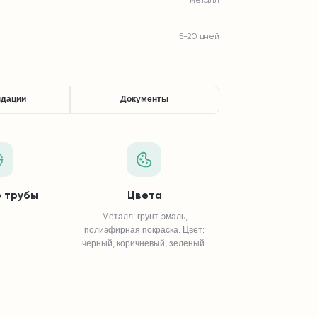
металл
5-20 дней
ндации
Документы
 трубы
Цвета
Металл: грунт-эмаль,
полиэфирная покраска. Цвет:
черный, коричневый, зеленый.