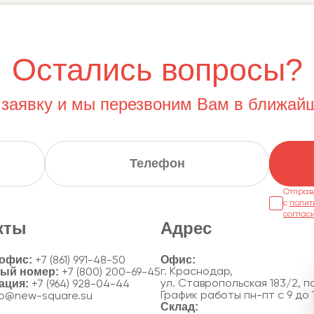
Остались вопросы?
 заявку и мы перезвоним Вам в ближай
Отправ
с
полит
соглас
кты
Адрес
 офис:
+7 (861) 991-48-50
ный номер:
г. Краснодар,
+7 (800) 200-69-45
ация:
ул. Ставропольская 183/2, по
+7 (964) 928-04-44
График работы пн-пт с 9 до 
fo@new-square.su