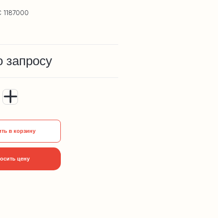
 1187000
о запросу
ть в корзину
осить цену