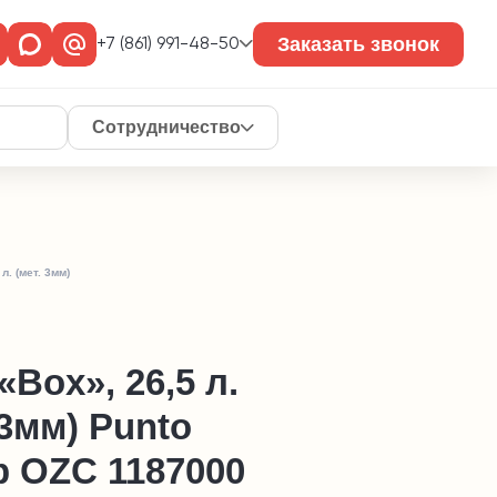
Заказать звонок
+7 (861) 991-48-50
Сотрудничество
л. (мет. 3мм)
«Box», 26,5 л.
 3мм) Punto
p OZC 1187000