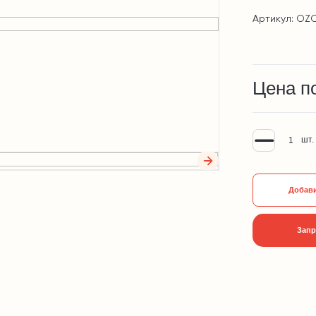
Артикул: OZC
Цена п
шт.
Добави
Запр