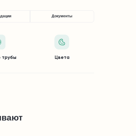
ндации
Документы
 трубы
Цвета
ывают