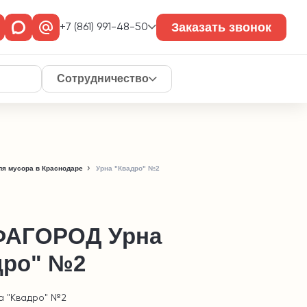
Заказать звонок
+7 (861) 991-48-50
Сотрудничество
ля мусора в Краснодаре
Урна "Квадро" №2
АГОРОД Урна
дро" №2
а "Квадро" №2