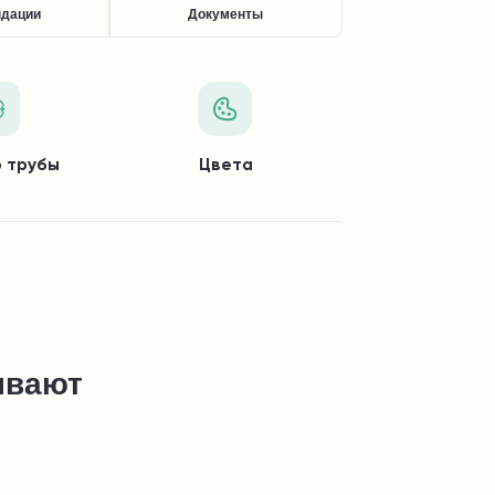
ндации
Документы
 трубы
Цвета
ывают