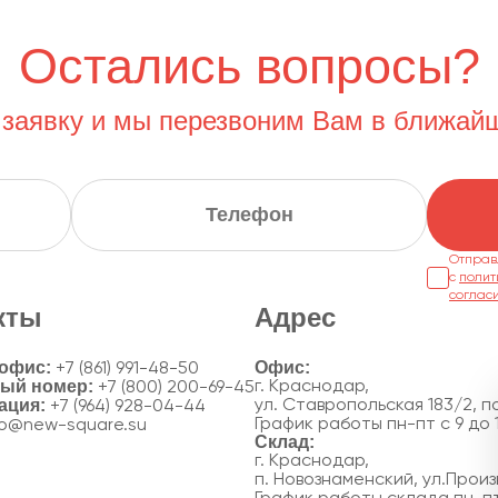
Остались вопросы?
 заявку и мы перезвоним Вам в ближай
Отправ
с
полит
соглас
кты
Адрес
 офис:
+7 (861) 991-48-50
ный номер:
г. Краснодар,
+7 (800) 200-69-45
ация:
ул. Ставропольская 183/2, по
+7 (964) 928-04-44
График работы пн-пт с 9 до 
fo@new-square.su
г. Краснодар,
п. Новознаменский, ул.Произ