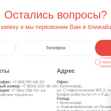
Остались вопросы?
 заявку и мы перезвоним Вам в ближай
Отправ
с
полит
соглас
кты
Адрес
 офис:
+7 (861) 991-48-50
ный номер:
г. Краснодар,
+7 (800) 200-69-45
ация:
ул. Ставропольская 183/2, по
+7 (964) 928-04-44
График работы пн-пт с 9 до 
fo@new-square.su
г. Краснодар,
п. Новознаменский, ул.Произ