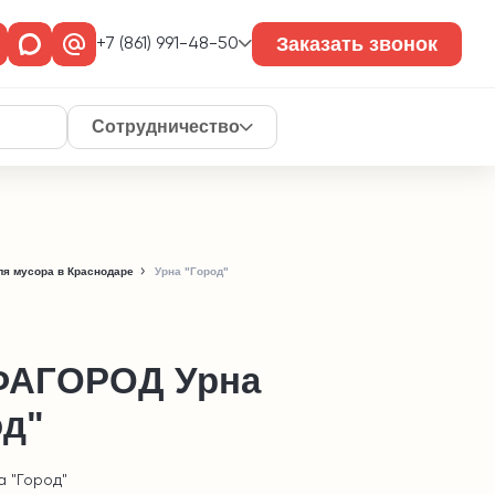
Заказать звонок
+7 (861) 991-48-50
Сотрудничество
ля мусора в Краснодаре
Урна "Город"
АГОРОД Урна
од"
а "Город"