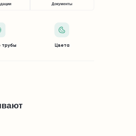
ндации
Документы
 трубы
Цвета
ывают