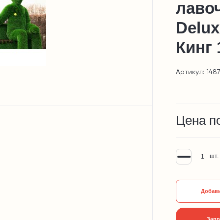
лавоч
Delux
Кинг 
Артикул: 148
Цена п
шт.
Добави
Запр