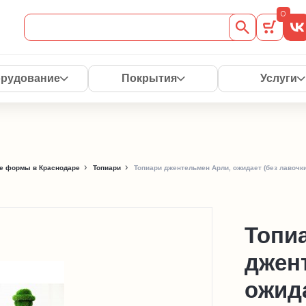
0
рудование
Покрытия
Услуги
е формы в Краснодаре
Топиари
Топиари джентельмен Арли, ожидает (без лавочки)
Топи
джен
ожида