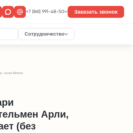
Заказать звонок
+7 (861) 991-48-50
Сотрудничество
 - газон Deluxe
ари
тельмен Арли,
ет (без