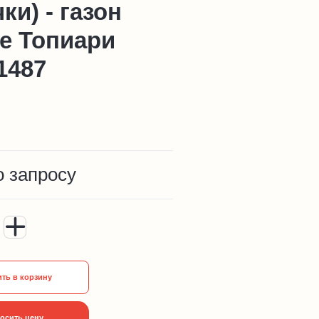
ки) - газон
e Топиари
1487
7
о запросу
ть в корзину
осить цену