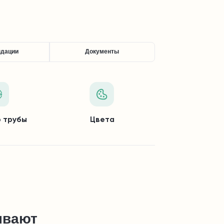
ндации
Документы
 трубы
Цвета
ывают