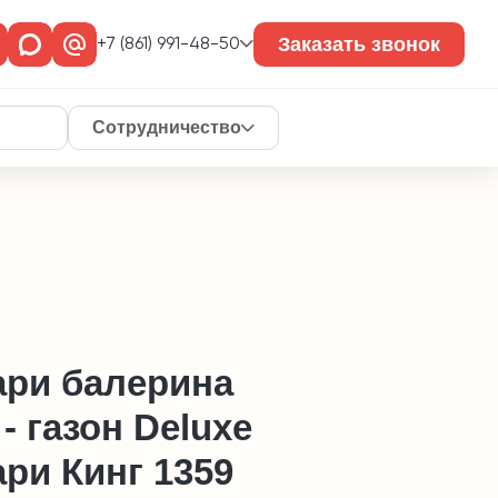
Заказать звонок
+7 (861) 991-48-50
Сотрудничество
ари балерина
- газон Deluxe
ри Кинг 1359