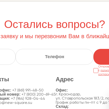
Остались вопросы?
 заявку и мы перезвоним Вам в ближай
Отправ
с
полит
соглас
кты
Адрес
 офис:
+7 (861) 991-48-50
ный номер:
г. Краснодар,
+7 (800) 200-69-45
ация:
ул. Ставропольская 183/2, по
+7 (964) 928-04-44
График работы пн-пт с 9 до 
fo@new-square.su