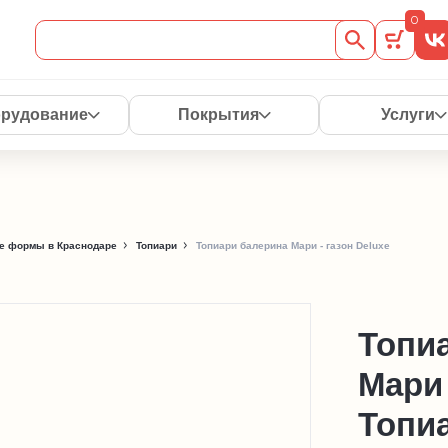
0
рудование
Покрытия
Услуги
е формы в Краснодаре
Топиари
Топиари балерина Мари - газон Deluxe
Топи
Мари 
Топиа