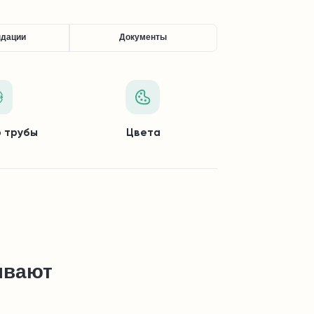
ндации
Документы
 трубы
Цвета
ывают