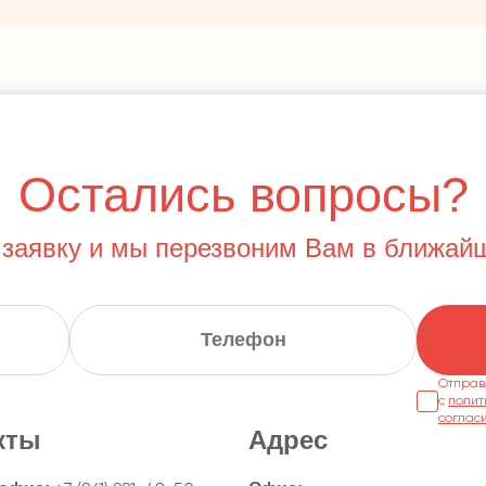
Остались вопросы?
 заявку и мы перезвоним Вам в ближай
Отправ
с
полит
соглас
кты
Адрес