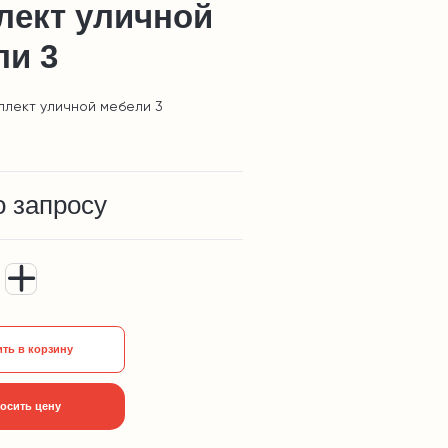
лект уличной
ли 3
плект уличной мебели 3
о запросу
ть в корзину
осить цену