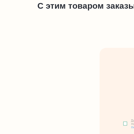
С этим товаром заказ
Д
п
п