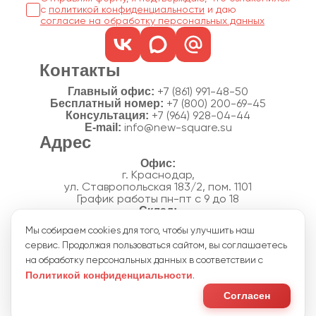
с
политикой конфиденциальности
согласие на обработку персональных данных
Контакты
Главный офис:
+7 (861) 991-48-50
Бесплатный номер:
+7 (800) 200-69-45
Консультация:
+7 (964) 928-04-44
E-mail:
info@new-square.su
Адрес
г. Краснодар,
ул. Ставропольская 183/2, пом. 1101
График работы пн-пт с 9 до 18
г. Краснодар,
Мы собираем cookies для того, чтобы улучшить наш
п. Новознаменский, ул.Производственная, 15
сервис. Продолжая пользоваться сайтом, вы соглашаетесь
График работы склада пн-пт с 8 до 18
Акции
на обработку персональных данных в соответствии с
Отзывы
Политикой конфиденциальности
.
Политика конфиденциальности
Согласие на обработку персональных данных
Согласен
Пользовательское соглашение