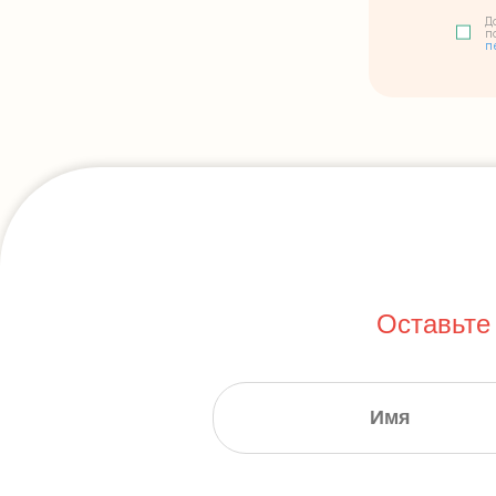
Д
п
п
Оставьте