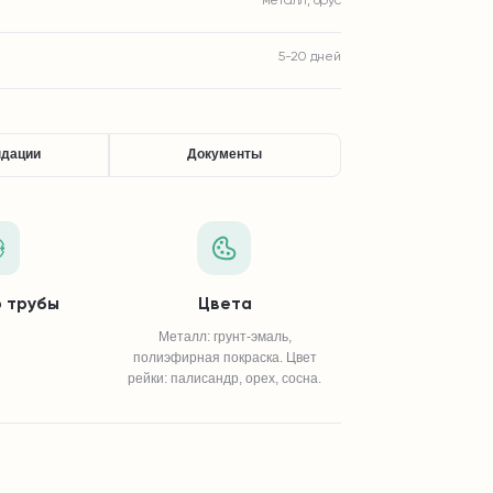
металл, брус
5-20 дней
ндации
Документы
 трубы
Цвета
Металл: грунт-эмаль,
полиэфирная покраска. Цвет
рейки: палисандр, орех, сосна.