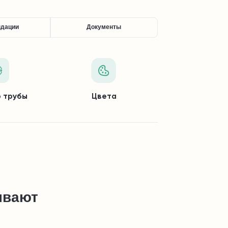
ндации
Документы
 трубы
Цвета
ывают