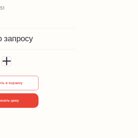
51
о запросу
ть в корзину
осить цену