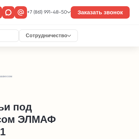
Заказать звонок
+7 (861) 991-48-50
Сотрудничество
навесом
ьи под
сом ЭЛМАФ
1