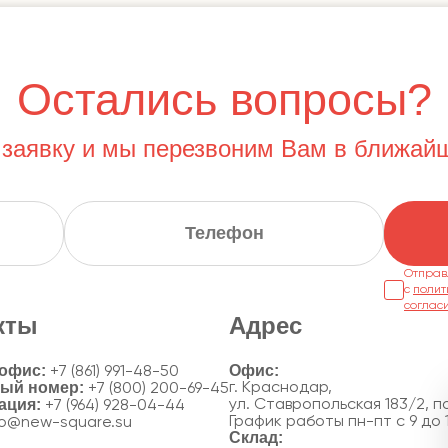
Остались вопросы?
 заявку и мы перезвоним Вам в ближай
Отправ
с
полит
соглас
кты
Адрес
 офис:
+7 (861) 991-48-50
ный номер:
г. Краснодар,
+7 (800) 200-69-45
ация:
ул. Ставропольская 183/2, по
+7 (964) 928-04-44
График работы пн-пт с 9 до 
fo@new-square.su