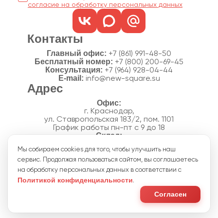
согласие на обработку персональных данных
Контакты
Главный офис:
+7 (861) 991-48-50
Бесплатный номер:
+7 (800) 200-69-45
Консультация:
+7 (964) 928-04-44
E-mail:
info@new-square.su
Адрес
г. Краснодар,
ул. Ставропольская 183/2, пом. 1101
График работы пн-пт с 9 до 18
г. Краснодар,
Мы собираем cookies для того, чтобы улучшить наш
п. Новознаменский, ул.Производственная, 15
сервис. Продолжая пользоваться сайтом, вы соглашаетесь
График работы склада пн-пт с 8 до 18
Акции
на обработку персональных данных в соответствии с
Отзывы
Политикой конфиденциальности
.
Политика конфиденциальности
Согласие на обработку персональных данных
Согласен
Пользовательское соглашение