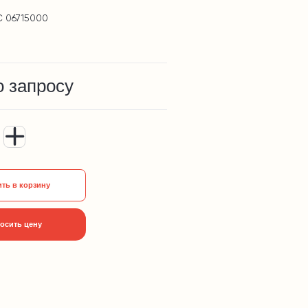
C 06715000
о запросу
ть в корзину
осить цену