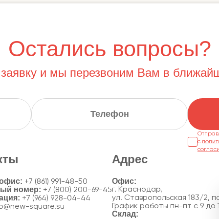
Остались вопросы?
 заявку и мы перезвоним Вам в ближай
Отправ
с
полит
соглас
кты
Адрес
 офис:
+7 (861) 991-48-50
ный номер:
г. Краснодар,
+7 (800) 200-69-45
ация:
ул. Ставропольская 183/2, по
+7 (964) 928-04-44
График работы пн-пт с 9 до 
fo@new-square.su