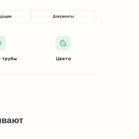
ндации
Документы
 трубы
Цвета
ывают