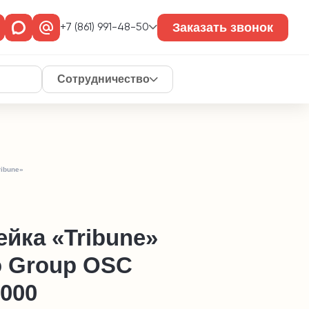
Заказать звонок
+7 (861) 991-48-50
Сотрудничество
ribune»
йка «Tribune»
o Group OSC
000