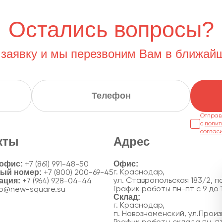
Остались вопросы?
 заявку и мы перезвоним Вам в ближай
Отправ
с
полит
соглас
кты
Адрес
 офис:
+7 (861) 991-48-50
ный номер:
г. Краснодар,
+7 (800) 200-69-45
ация:
ул. Ставропольская 183/2, по
+7 (964) 928-04-44
График работы пн-пт с 9 до 
fo@new-square.su
г. Краснодар,
п. Новознаменский, ул.Произ