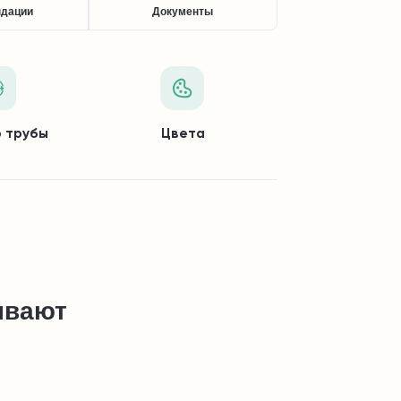
ндации
Документы
 трубы
Цвета
ывают