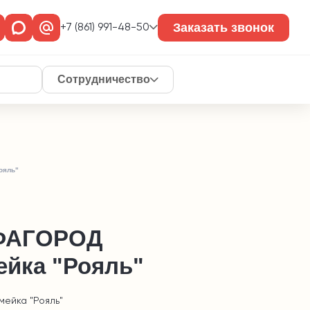
Заказать звонок
+7 (861) 991-48-50
Сотрудничество
ояль"
ФАГОРОД
ейка "Рояль"
мейка "Рояль"