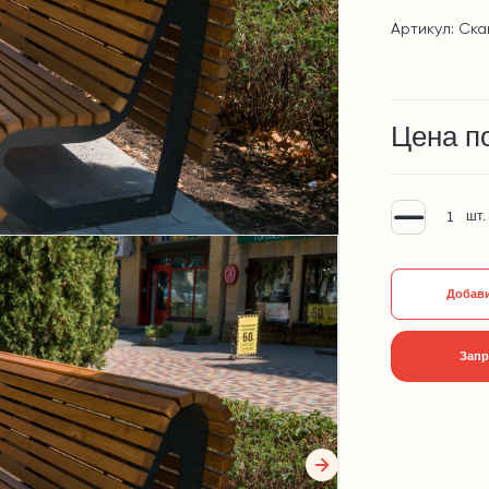
Артикул: Ска
Цена п
шт.
Добави
Запр