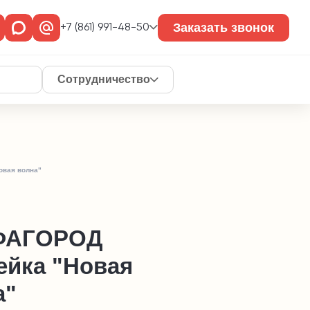
Заказать звонок
+7 (861) 991-48-50
Сотрудничество
овая волна"
ФАГОРОД
ейка "Новая
а"