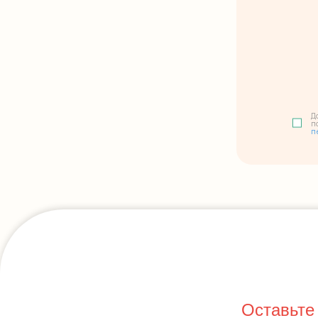
Д
п
п
Оставьте