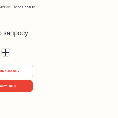
мейка "Новая волна"
о запросу
ть в корзину
осить цену