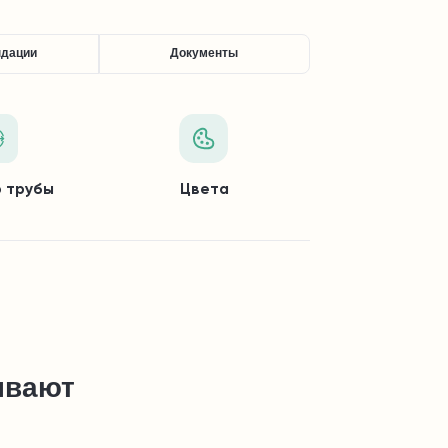
ндации
Документы
 трубы
Цвета
ывают