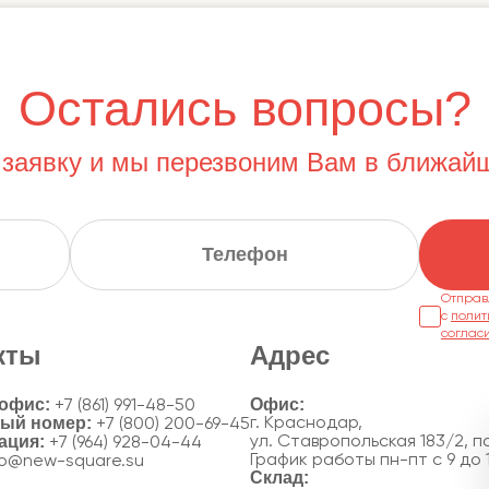
Остались вопросы?
 заявку и мы перезвоним Вам в ближай
Отправ
с
полит
соглас
кты
Адрес
 офис:
+7 (861) 991-48-50
ный номер:
г. Краснодар,
+7 (800) 200-69-45
ация:
ул. Ставропольская 183/2, по
+7 (964) 928-04-44
График работы пн-пт с 9 до 
fo@new-square.su