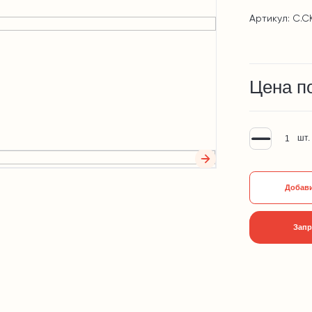
Артикул: С.С
Цена п
шт.
Добави
Запр