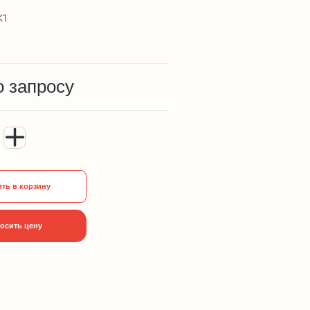
К1
о запросу
ть в корзину
осить цену