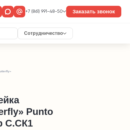
Заказать звонок
+7 (861) 991-48-50
Сотрудничество
tterfly»
ейка
erfly» Punto
p С.СК1