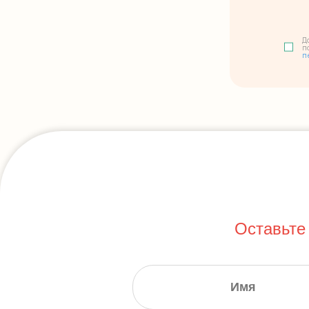
Д
п
п
Оставьте