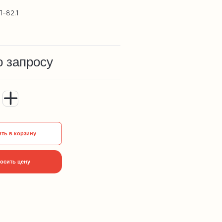
П-82.1
о запросу
ть в корзину
осить цену