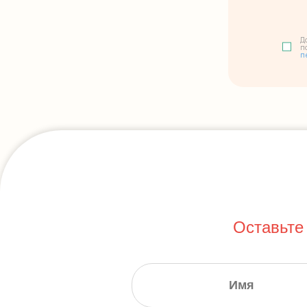
Д
п
п
Оставьте