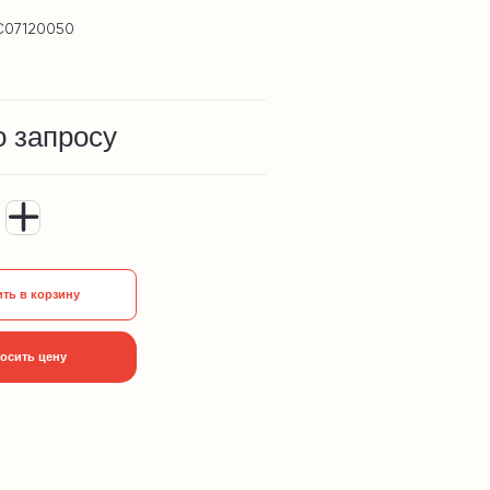
C07120050
о запросу
ть в корзину
осить цену