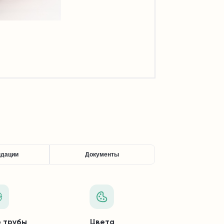
ндации
Документы
 трубы
Цвета