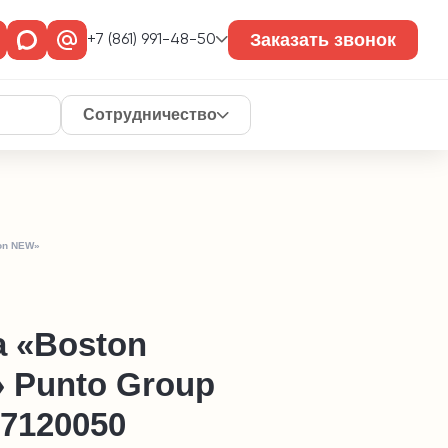
Заказать звонок
+7 (861) 991-48-50
Сотрудничество
on NEW»
а «Boston
 Punto Group
7120050