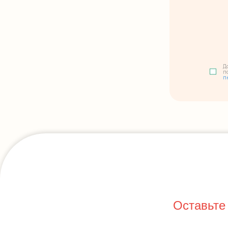
Д
п
п
Оставьте