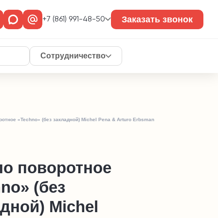
Заказать звонок
+7 (861) 991-48-50
Сотрудничество
отное «Techno» (без закладной) Michel Pena & Arturo Erbsman
ло поворотное
no» (без
дной) Michel