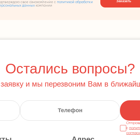
Заказать
одтверждаю свое ознакомление с
политикой обработки
ерсональных данных
компании
Остались вопросы?
 заявку и мы перезвоним Вам в ближай
Отправ
с
полит
соглас
кты
Адрес