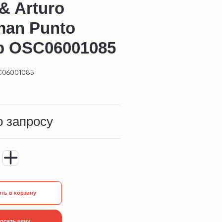
& Arturo
man Punto
p OSC06001085
C06001085
о запросу
ть в корзину
осить цену