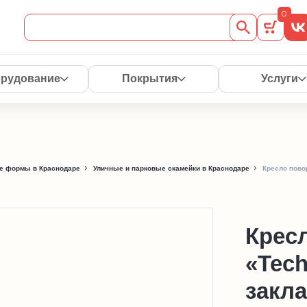
0
рудование
Покрытия
Услуги
е формы в Краснодаре
Уличные и парковые скамейки в Краснодаре
Кресло повор
Крес
«Tech
закла