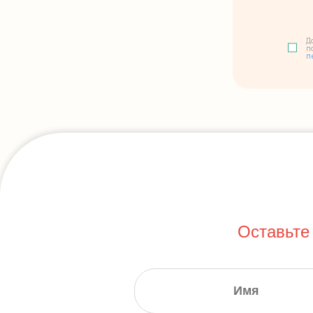
Д
п
п
Оставьте