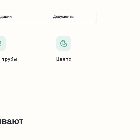
ндации
Документы
 трубы
Цвета
ывают