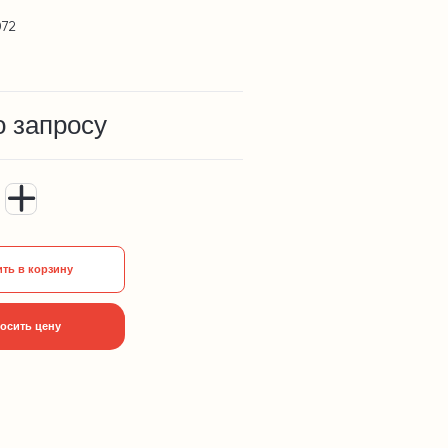
072
о запросу
ть в корзину
осить цену