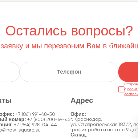
Остались вопросы?
 заявку и мы перезвоним Вам в ближай
Отправ
с
полит
соглас
кты
Адрес
 офис:
+7 (861) 991-48-50
ный номер:
г. Краснодар,
+7 (800) 200-69-45
ация:
ул. Ставропольская 183/2, по
+7 (964) 928-04-44
График работы пн-пт с 9 до 
fo@new-square.su