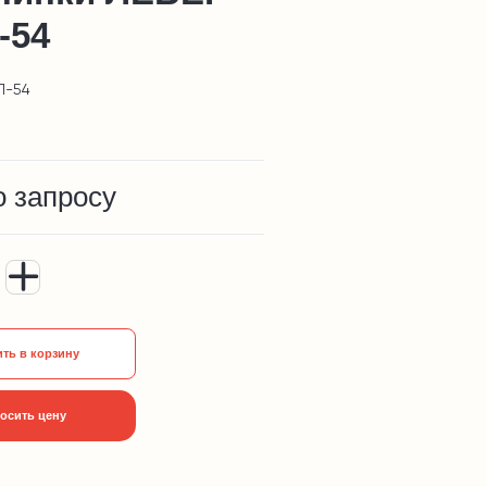
-54
П-54
о запросу
ть в корзину
осить цену