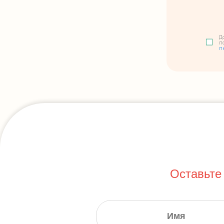
Д
п
п
Оставьте