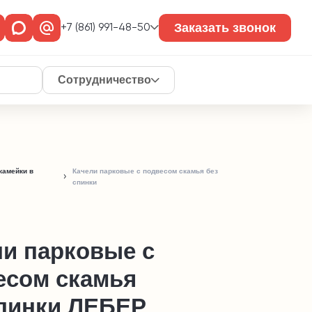
Заказать звонок
+7 (861) 991-48-50
Сотрудничество
камейки в
Качели парковые с подвесом скамья без
спинки
ли парковые с
есом скамья
спинки ЛЕБЕР