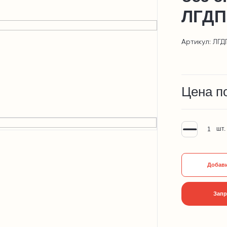
ЛГДП
Артикул: ЛГД
Цена п
шт.
Добави
Запр